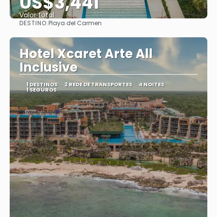
US$3,441
Valor total
DESTINO:
Playa del Carmen
Saiba mais
Hotel Xcaret Arte All
Inclusive
1 DESTINOS
2 REDE DE TRANSPORTES
4 NOITES
1 SEGUROS