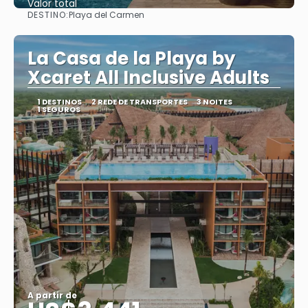
Valor total
DESTINO:
Playa del Carmen
Saiba mais
La Casa de la Playa by
Xcaret All Inclusive Adults
1 DESTINOS
2 REDE DE TRANSPORTES
3 NOITES
1 SEGUROS
A partir de