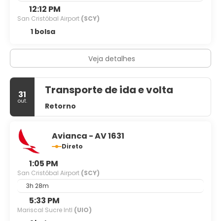
12:12 PM
San Cristóbal Airport
(SCY)
1 bolsa
Veja detalhes
Transporte de ida e volta
31
out.
Retorno
Avianca - AV 1631
Direto
1:05 PM
San Cristóbal Airport
(SCY)
3h 28m
5:33 PM
Mariscal Sucre Intl
(UIO)