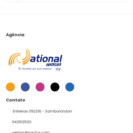
Agência
Contato
Entrerios 092316 - Samborondon
043912500
ventas@nactur.com