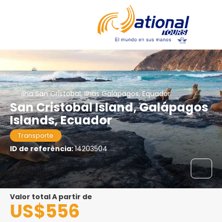
Ilha San Cristobal, Ilhas Galápagos, Equador
San Cristobal Island, Galápagos
Islands, Ecuador
Transporte
ID de referência:
14203504
Valor total A partir de
US$556