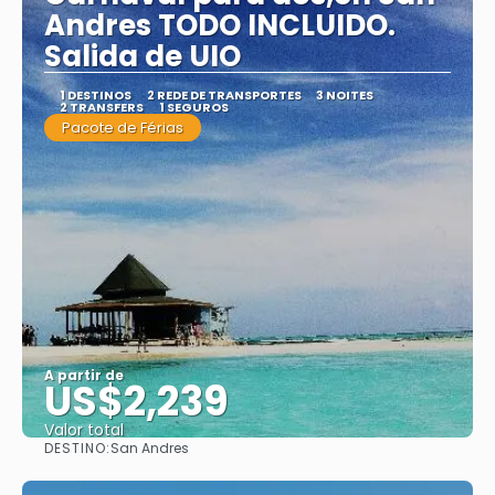
Andres TODO INCLUIDO.
Salida de UIO
1 DESTINOS
2 REDE DE TRANSPORTES
3 NOITES
2 TRANSFERS
1 SEGUROS
Pacote de Férias
A partir de
US$2,239
Valor total
DESTINO:
San Andres
Saiba mais