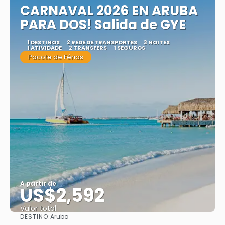
CARNAVAL 2026 EN ARUBA
PARA DOS! Salida de GYE
1 DESTINOS
2 REDE DE TRANSPORTES
3 NOITES
1 ATIVIDADE
2 TRANSFERS
1 SEGUROS
Pacote de Férias
A partir de
US$2,592
Valor total
DESTINO:
Aruba
Saiba mais