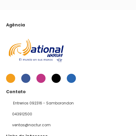
Agência
Contato
Entrerios 092316 - Samborondon
043912500
ventas@nactur.com