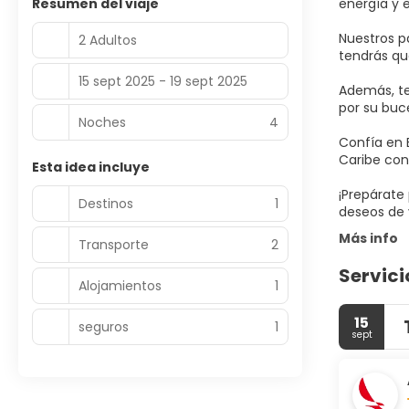
Resumen del viaje
energía y 
Nuestros p
2 Adultos
tendrás qu
15 sept 2025 - 19 sept 2025
Además, te
por su buce
Noches
4
Confía en 
Caribe con 
Esta idea incluye
¡Prepárate
Destinos
1
deseos de v
Más info
Transporte
2
Servici
Alojamientos
1
15
seguros
1
sept