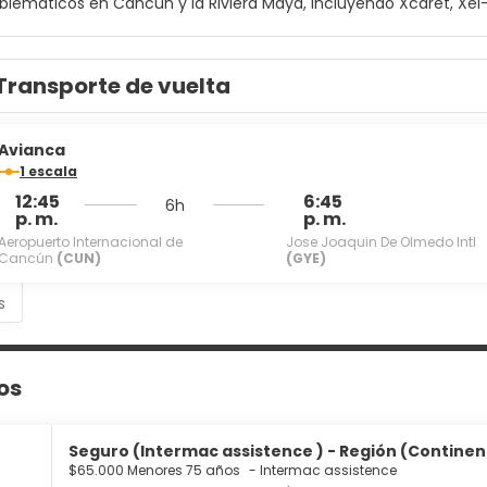
lemáticos en Cancún y la Riviera Maya, incluyendo Xcaret, Xel-Há
 desde y hacia los parques también están incluidos. Cada suite
y amenidades orgánicas. Se requiere un depósito de seguridad d
Transporte de vuelta
Avianca
1 escala
12:45
6:45
6h
p. m.
p. m.
Aeropuerto Internacional de
Jose Joaquin De Olmedo Intl
Cancún
(CUN)
(GYE)
s
os
Seguro (Intermac assistence ) - Región (Continente
$65.000 Menores 75 años
-
Intermac assistence