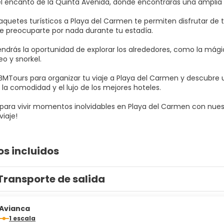
el encanto de la Quinta Avenida, donde encontrarás una amplia s
aquetes turísticos a Playa del Carmen te permiten disfrutar de 
e preocuparte por nada durante tu estadía. ⁣
ndrás la oportunidad de explorar los alrededores, como la mág
o y snorkel.⁣
BMTours para organizar tu viaje a Playa del Carmen y descubre u
la comodidad y el lujo de los mejores hoteles. ⁣
 para vivir momentos inolvidables en Playa del Carmen con nuest
iaje!
os incluidos
Transporte de salida
Avianca
1 escala