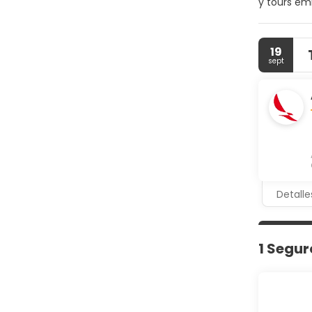
y tours emb
transporte
mexicanos 
la salida.
19
sept
Detalle
1 Segur