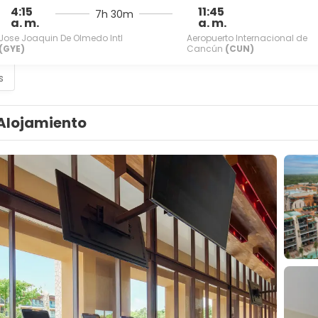
4:15
11:45
7h 30m
a. m.
a. m.
Jose Joaquin De Olmedo Intl
Aeropuerto Internacional de
(GYE)
Cancún
(CUN)
s
Alojamiento