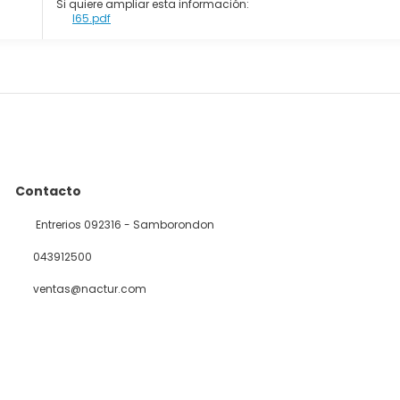
Si quiere ampliar esta información:
I65.pdf
Contacto
Entrerios 092316 - Samborondon
043912500
ventas@nactur.com