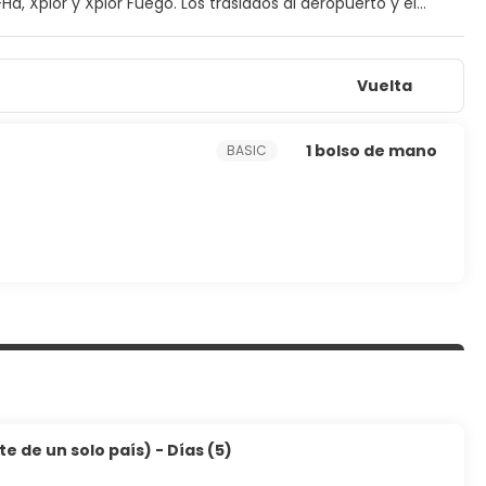
, Xplor y Xplor Fuego. Los traslados al aeropuerto y el
 está decorada de forma única con detalles artesanales
e $4, 000 MXN al hacer el check-in, el cual se reembolsa a
Vuelta
1 bolso de mano
BASIC
 de un solo país) - Días (5)