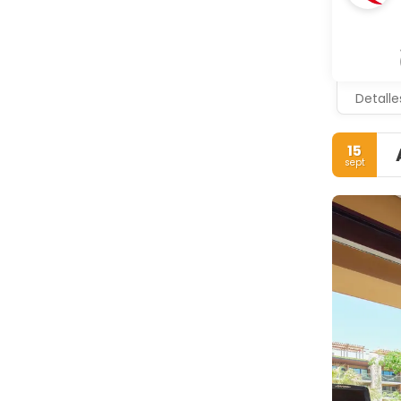
Detalle
15
sept