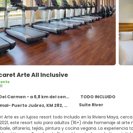
caret Arte All Inclusive
lente
11
Del Carmen - a 6,8 km del centro
TODO INCLUIDO
Suite River
Puerto Juárez, KM 282, Playa Del Carmen 77710
t Arte es un lujoso resort todo incluido en la Riviera Maya, cerc
 2021, este resort solo para adultos (16+) rinde homenaje al art
 baile, alfarería, tejido, pintura y cocina vegana. La experiencia