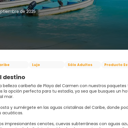
septiembre de 2025
aribe
Lujo
Sólo Adultos
Producto Es
l destino
a belleza caribeña de Playa del Carmen con nuestros paquetes t
s la opción perfecta para tu estadía, ya sea que busques un ho
al mar. ⁣
costa y sumérgete en las aguas cristalinas del Caribe, donde pod
 acuáticas. ⁣
os impresionantes cenotes, cuevas subterráneas con aguas azul