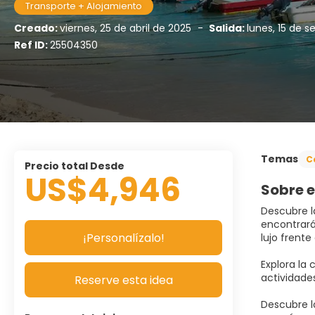
Transporte + Alojamiento
Creado:
viernes, 25 de abril de 2025
-
Salida:
lunes, 15 de 
Ref ID:
25504350
Temas
C
Precio total Desde
US$4,946
Sobre e
Descubre l
encontrará
¡Personalízalo!
lujo frente 
Explora la 
actividades
Reserve esta idea
Descubre l